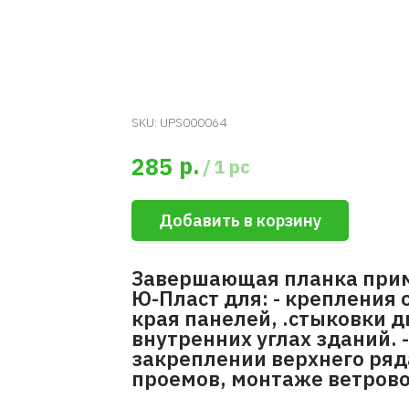
SKU:
UPS000064
р.
285
/
1 pc
Добавить в корзину
Завершающая планка прим
Ю-Пласт для: - крепления 
края панелей, .стыковки д
внутренних углах зданий. 
закреплении верхнего ряд
проемов, монтаже ветровой