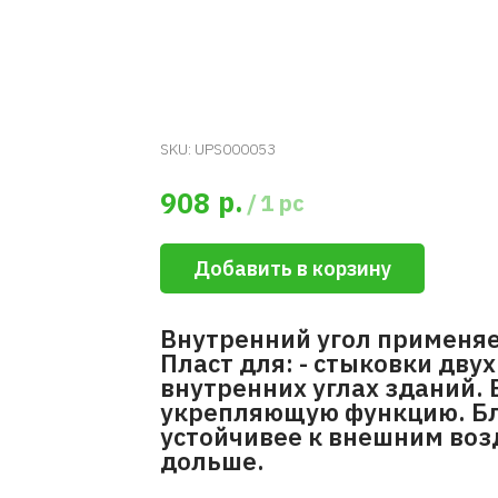
SKU:
UPS000053
р.
908
/
1 pc
Добавить в корзину
Внутренний угол применяе
Пласт для: - стыковки дву
внутренних углах зданий. 
укрепляющую функцию. Бл
устойчивее к внешним воз
дольше.