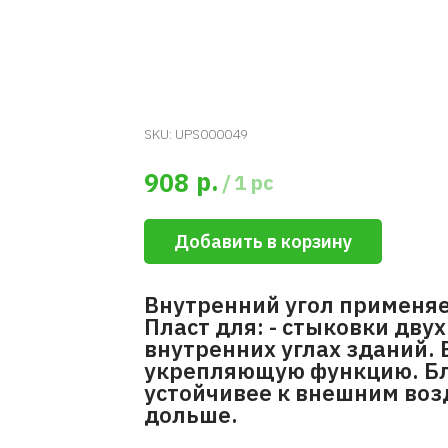
SKU:
UPS000049
р.
908
/
1 pc
Добавить в корзину
Внутренний угол применяе
Пласт для: - стыковки дву
внутренних углах зданий. 
укрепляющую функцию. Бл
устойчивее к внешним воз
дольше.