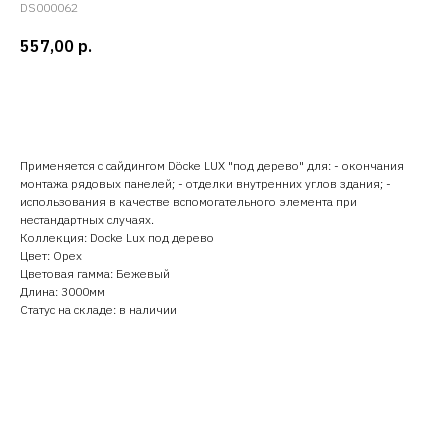
DS000062
557,00
р.
Добавить в корзину
Применяется с сайдингом Döcke LUX "под дерево" для: - окончания
монтажа рядовых панелей; - отделки внутренних углов здания; -
использования в качестве вспомогательного элемента при
нестандартных случаях.
Коллекция: Docke Lux под дерево
Цвет: Орех
Цветовая гамма: Бежевый
Длина: 3000мм
Статус на складе: в наличии