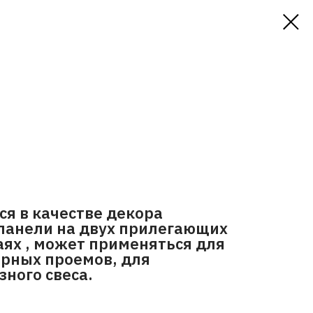
я в качестве декора
 панели на двух прилегающих
аях , может применяться для
рных проемов, для
ного свеса.