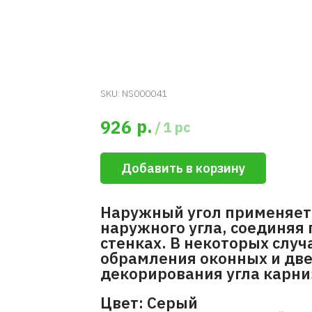
SKU:
NS000041
р.
926
/
1 pc
Добавить в корзину
Наружный угол применяетс
наружного угла, соединяя
стенках. В некоторых случ
обрамления оконных и две
декорирования угла карниз
Цвет: Серый