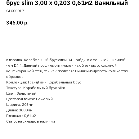
брус slim 3,00 х 0,203 0,61м2 Ванильный
GL000017
346,00
р.
Добавить в корзину
Классика. Корабельный брус слим D4 - сайдинг с меньшей шириной
чем D4,4. Данный профиль оптимален на объектах со сложной
конфигурацией стен, так как позволяет минимизировать количество
обрезков.
Коллекция: ГрандЛайн Корабельный брус
Текстура: Корабельный брус slim
Цвет: Ванильный
Цветовая гамма: Бежевый
Ширина: 203мм
Длина: 3000мм
Площадь: 0,61м2
Статус на складе: в наличии