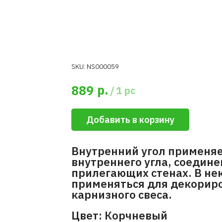
SKU:
NS000059
р.
889
/
1 pc
Добавить в корзину
Внутренний угол применяе
внутреннего угла, соедине
прилегающих стенах. В не
применяться для декориро
карнизного свеса.
Цвет: Корчневый