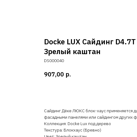
Docke LUX Сайдинг D4.7T
Зрелый каштан
DS000040
р.
907,00
Добавить в корзину
Сайдинг Дёке ЛЮКС блок-хаус применяется д
фасадными панелями или сайдингом других ф
Коллекция: Docke Lux под дерево
Текстура: Блокхаус (Бревно)
Цвет: Зрелый каштан