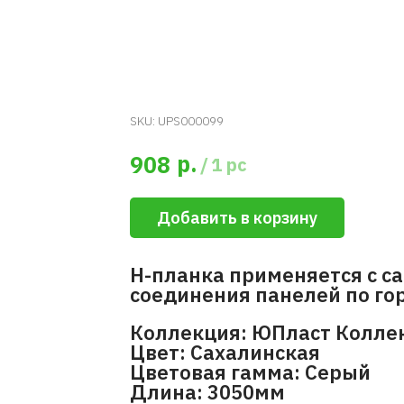
SKU:
UPS000099
р.
908
/
1 pc
Добавить в корзину
H-планка применяется с с
соединения панелей по го
Коллекция: ЮПласт Коллек
Цвет: Сахалинская
Цветовая гамма: Серый
Длина: 3050мм