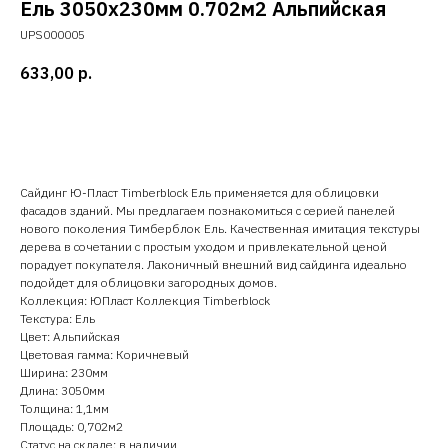
Ель 3050х230мм 0.702м2 Альпийская
UPS000005
633,00
р.
Добавить в корзину
Сайдинг Ю-Пласт Timberblock Ель применяется для облицовки
фасадов зданий. Мы предлагаем познакомиться с серией панелей
нового поколения Тимберблок Ель. Качественная имитация текстуры
дерева в сочетании с простым уходом и привлекательной ценой
порадует покупателя. Лаконичный внешний вид сайдинга идеально
подойдет для облицовки загородных домов.
Коллекция: ЮПласт Коллекция Timberblock
Текстура: Ель
Цвет: Альпийская
Цветовая гамма: Коричневый
Ширина: 230мм
Длина: 3050мм
Толщина: 1,1мм
Площадь: 0,702м2
Статус на складе: в наличии