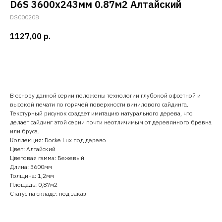
D6S 3600х243мм 0.87м2 Алтайский
DS000208
1127,00
р.
Добавить в корзину
В основу данной серии положены технологии глубокой офсетной и
высокой печати по горячей поверхности винилового сайдинга.
Текстурный рисунок создает имитацию натурального дерева, что
делает сайдинг этой серии почти неотличимым от деревянного бревна
или бруса.
Коллекция: Docke Lux под дерево
Цвет: Алтайский
Цветовая гамма: Бежевый
Длина: 3600мм
Толщина: 1,2мм
Площадь: 0,87м2
Статус на складе: под заказ