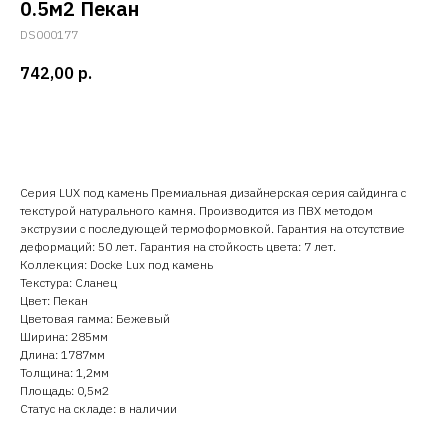
0.5м2 Пекан
DS000177
742,00
р.
Добавить в корзину
Серия LUX под камень Премиальная дизайнерская серия сайдинга с
текстурой натурального камня. Производится из ПВХ методом
экструзии с последующей термоформовкой. Гарантия на отсутствие
деформаций: 50 лет. Гарантия на стойкость цвета: 7 лет.
Коллекция: Docke Lux под камень
Текстура: Сланец
Цвет: Пекан
Цветовая гамма: Бежевый
Ширина: 285мм
Длина: 1787мм
Толщина: 1,2мм
Площадь: 0,5м2
Статус на складе: в наличии