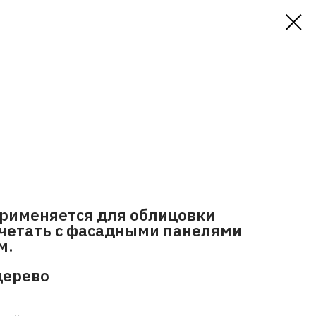
применяется для облицовки
очетать с фасадными панелями
м.
дерево