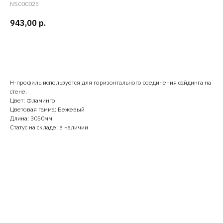
NS000025
943,00
р.
Добавить в корзину
H-профиль используется для горизонтального соединения сайдинга на
стене.
Цвет: Фламинго
Цветовая гамма: Бежевый
Длина: 3050мм
Статус на складе: в наличии