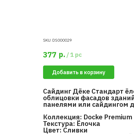
SKU:
DS000029
р.
377
/
1 pc
Добавить в корзину
Сайдинг Дёке Стандарт ёл
облицовки фасадов зданий
панелями или сайдингом д
Коллекция: Docke Premium 
Текстура: Ёлочка
Цвет: Сливки