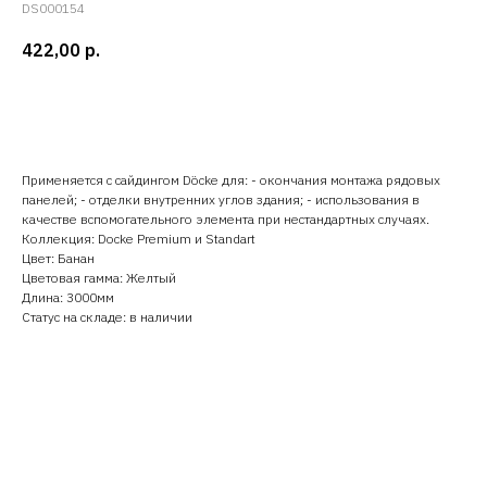
DS000154
422,00
р.
Добавить в корзину
Применяется с сайдингом Döcke для: - окончания монтажа рядовых
панелей; - отделки внутренних углов здания; - использования в
качестве вспомогательного элемента при нестандартных случаях.
Коллекция: Docke Premium и Standart
Цвет: Банан
Цветовая гамма: Желтый
Длина: 3000мм
Статус на складе: в наличии