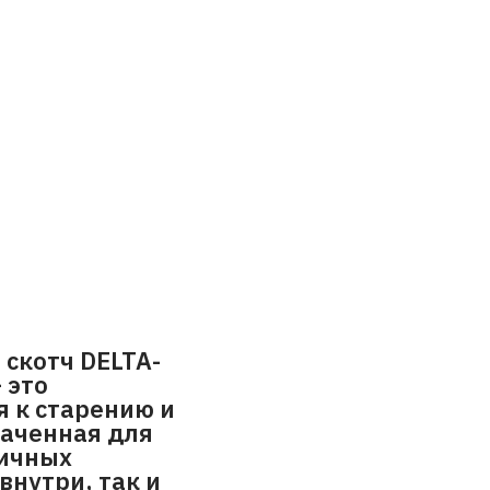
скотч DELTA-
 это
я к старению и
наченная для
личных
нутри, так и