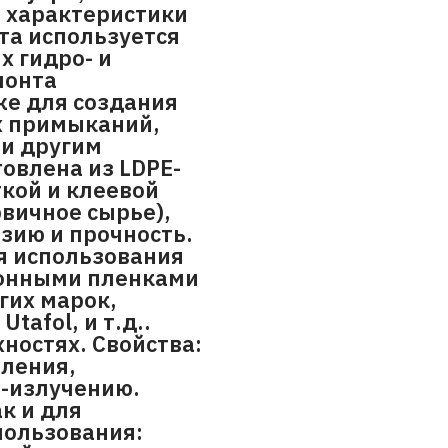
 характеристики
та используется
х гидро- и
монта
же для создания
х примыканий,
ли другим
овлена из LDPE-
кой и клеевой
рвичное сырье),
зию и прочность.
я использования
ионными пленками
гих марок,
tafol, и т.д..
ностях. Свойства:
пления,
Ф-излучению.
к и для
пользования: