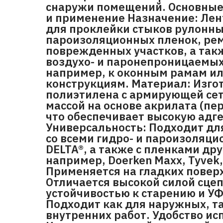
снаружи помещений. Основные
и применение Назначение: Лен
для проклейки стыков рулонны
пароизоляционных пленок, ре
поврежденных участков, а так
воздухо- и паронепроницаемы
например, к оконным рамам и
конструкциям. Материал: Изгот
полиэтилена с армирующей сет
массой на основе акрилата (пе
что обеспечивает высокую адге
Универсальность: Подходит дл
со всеми гидро- и пароизоляц
DELTA®, а также с пленками дру
например, Doerken Maxx, Tyvek, U
Применяется на гладких поверх
Отличается высокой силой сце
устойчивостью к старению и У
Подходит как для наружных, та
внутренних работ. Удобство ис