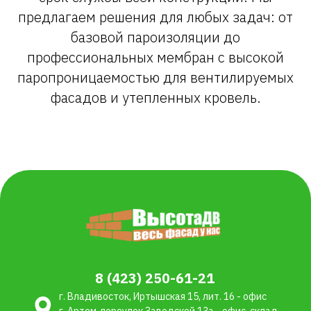
предлагаем решения для любых задач: от
базовой пароизоляции до
профессиональных мембран с высокой
паропроницаемостью для вентилируемых
фасадов и утепленных кровель.
8 (423) 250-61-21
г. Владивосток, Иртышская 15, лит. 16 - офис
г. Артем, переулок Заводской 13а - офис, склад
Каталог
Карта сайта
Фасадные панели
Наши услуги
Фиброцементные
Монтаж и установка
панели
Доставка
Сайдинг
Партнерам
Водосточная система
Политика
Террасная доска ДПК
конфиденциальности
и ограждения
Подсистема фасада
Утеплители
Кровельные
материалы
Пленки мембраны
Кровельная
вентиляция