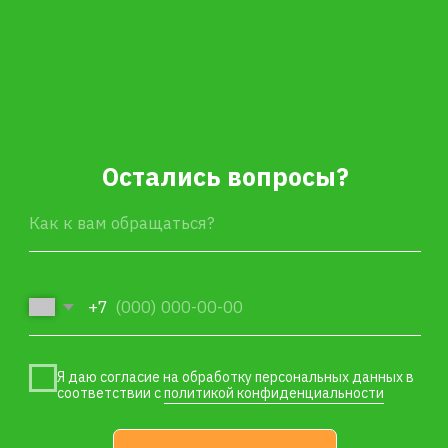
ИП Сотникова Елена Александровна
ИНН 253809837652
ОГРНИП 317253600040326
Разработка сайта –
shibanov.pro
© 2026. Дизайн, тексты и код сайта
защищены авторским правом.