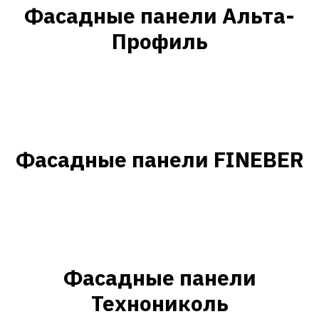
Фасадные панели Альта-
Профиль
8 (423) 250-61-21
г. Владивосток, Иртышская 15, лит. 16 - офис
г. Артем, переулок Заводской 13а - офис, склад
Фасадные панели FINEBER
Каталог
Карта сайта
Фасадные панели
Наши услуги
Фиброцементные
Монтаж и установка
панели
Доставка
Сайдинг
Партнерам
Водосточная система
Политика
Террасная доска ДПК
конфиденциальности
и ограждения
Подсистема фасада
Утеплители
Кровельные
Фасадные панели
материалы
Пленки мембраны
Кровельная
Технониколь
вентиляция