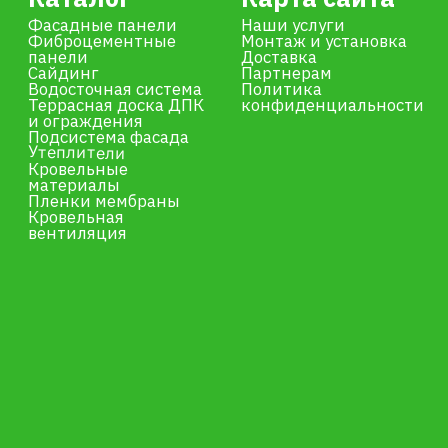
ИНН 253809837652
ОГРНИП 317253600040326
Разработка сайта –
shibanov.pro
© 2026. Дизайн, тексты и код сайта
защищены авторским правом.