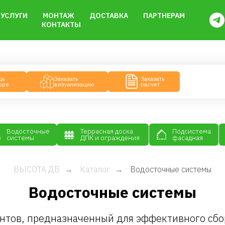
УСЛУГИ
МОНТАЖ
ДОСТАВКА
ПАРТНЕРАМ
КОНТАКТЫ
Заказать
Заказать
визуализацию
расчет
Террасная доска
точные
Подсистема
Утеплители
ДПК и ограждения
мы
фасадная
ВЫСОТА ДВ
Каталог
Водосточные системы
→
→
Водосточные системы
нтов, предназначенный для эффективного сбор