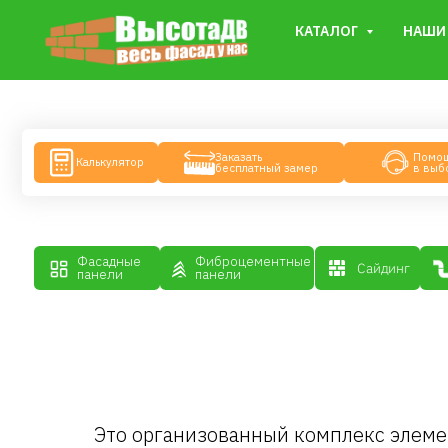
КАТАЛОГ
НАШИ 
Заказать
Помощь
Калькулятор
бесплатный замер
в выборе
Фасадные
Фиброцементные
Водос
Сайдинг
панели
панели
систе
Это организованный комплекс элеме