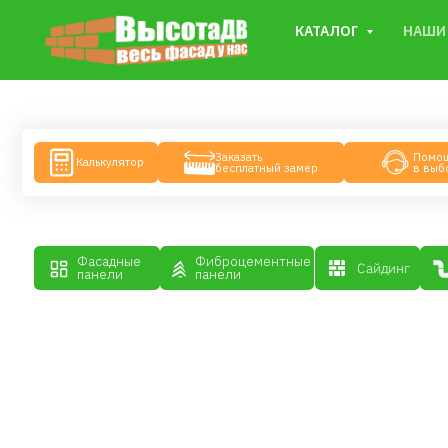
КАТАЛОГ
НАШИ 
Заказать
Помощь
Калькулятор
бесплатный замер
в выборе
Фасадные
Фиброцементные
Водос
Сайдинг
панели
панели
систе