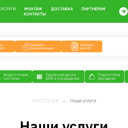
УСЛУГИ
МОНТАЖ
ДОСТАВКА
ПАРТНЕРАМ
КОНТАКТЫ
Заказать
Заказать
визуализацию
расчет
Террасная доска
точные
Подсистема
Утеплители
ДПК и ограждения
мы
фасадная
ВЫСОТА ДВ
Наши услуги
→
Наши услуги