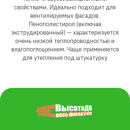
свойствами. Идеально подходит для
вентилируемых фасадов.
Пенополистирол (включая
экструдированный) — характеризуется
очень низкой теплопроводностью и
влагопоглощением. Чаще применяется
для утепления под штукатурку
8 (423) 250-61-21
г. Владивосток, Иртышская 15, лит. 16 - офис
г. Артем, переулок Заводской 13а - офис, склад
Каталог
Карта сайта
Фасадные панели
Наши услуги
Фиброцементные
Монтаж и установка
панели
Доставка
Сайдинг
Партнерам
Водосточная система
Политика
Террасная доска ДПК
конфиденциальности
и ограждения
Подсистема фасада
Утеплители
Кровельные