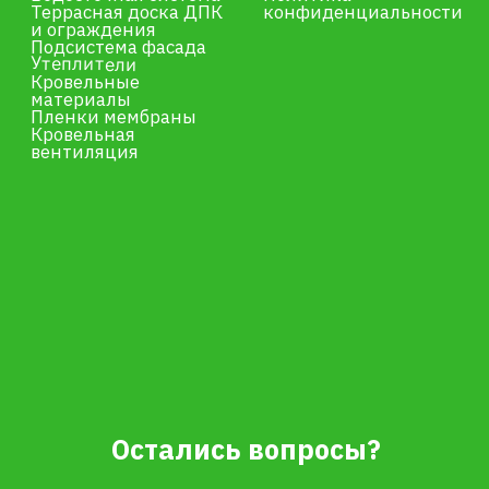
+7
Я даю согласие на обработку персональных данных в
соответствии с
политикой конфиденциальности
Отправить
ИП Сотникова Елена Александровна
ИНН 253809837652
ОГРНИП 317253600040326
Разработка сайта –
shibanov.pro
© 2026. Дизайн, тексты и код сайта
защищены авторским правом.