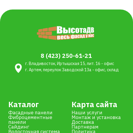
Фасадные панели
Наши услуги
Фиброцементные
Монтаж и установка
панели
Доставка
Сайдинг
Партнерам
Водосточная система
Политика
Террасная доска ДПК
конфиденциальности
и ограждения
Подсистема фасада
Утеплители
Кровельные
материалы
Пленки мембраны
Кровельная
вентиляция
Остались вопросы?