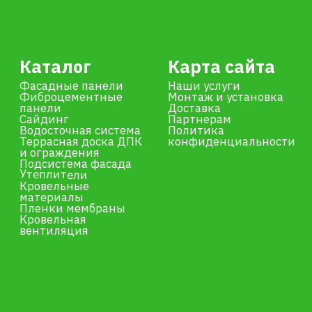
ИП Сотникова Елена Александровна
ИНН 253809837652
ОГРНИП 317253600040326
Разработка сайта –
shibanov.pro
© 2026. Дизайн, тексты и код сайта
защищены авторским правом.