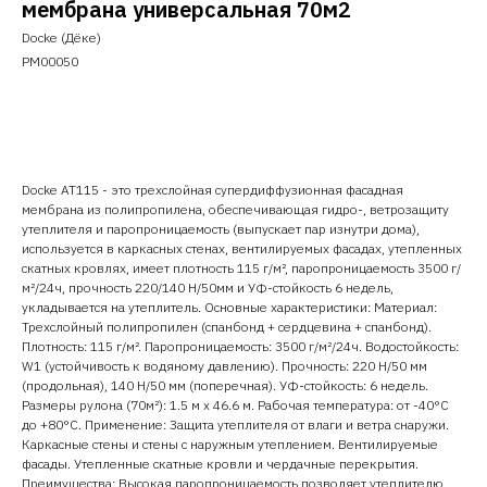
мембрана универсальная 70м2
Docke (Дёке)
PM00050
Добавить в корзину
Docke AT115 - это трехслойная супердиффузионная фасадная
мембрана из полипропилена, обеспечивающая гидро-, ветрозащиту
утеплителя и паропроницаемость (выпускает пар изнутри дома),
используется в каркасных стенах, вентилируемых фасадах, утепленных
скатных кровлях, имеет плотность 115 г/м², паропроницаемость 3500 г/
м²/24ч, прочность 220/140 Н/50мм и УФ-стойкость 6 недель,
укладывается на утеплитель. Основные характеристики: Материал:
Трехслойный полипропилен (спанбонд + сердцевина + спанбонд).
Плотность: 115 г/м². Паропроницаемость: 3500 г/м²/24ч. Водостойкость:
W1 (устойчивость к водяному давлению). Прочность: 220 Н/50 мм
(продольная), 140 Н/50 мм (поперечная). УФ-стойкость: 6 недель.
Размеры рулона (70м²): 1.5 м x 46.6 м. Рабочая температура: от -40°C
до +80°C. Применение: Защита утеплителя от влаги и ветра снаружи.
Каркасные стены и стены с наружным утеплением. Вентилируемые
фасады. Утепленные скатные кровли и чердачные перекрытия.
Преимущества: Высокая паропроницаемость позволяет утеплителю