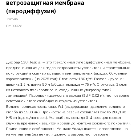
ветрозащитная мембрана
(пародиффузия)
Тэгола
PM00026
Добавить в корзину
Дифбар 130 (Tegola) — это трехслойная супердиффузионная мембрана,
предназначенная для гидро-ветрозащиты утеплителя и строительных
конструкций в скатных крышах и вентилируемых фасадах. Основные
характеристики (на 2025 год): Плотность: 130 г/м². Размеры рулона:
ширина 1,5 м, длина 50 м (общая площадь — 75 м²). Структура: 3 слоя
из нетканого полипропилена, соединенных ультразвуковой
ламинацией. Паропроницаемость: высокая (Sd ≈ 0,02 м), что позволяет
остаточной влаге свободно выходить из утеплителя.
Водонепроницаемость: класс W1 (выдерживает давление водяного
столба до 1500 мм). Прочность: на разрыв составляет около 280/190
Н/5 см (вдоль/поперек). УФ-стабильность: до 3–4 месяцев (может
служить временной защитой кровли до монтажа основного покрытия).
Применение и особенности: Монтаж: Укладывается непосредственно
на утеплитель без вентиляционного зазора, что позволяет