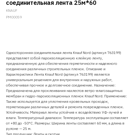
соединительная лента 25м*60
KNAUF
PM00059
Добавить в корзину
Односторонняя соединительная лента Knauf Nord (артикул 763199)
представляет собой пароизоляционную клейкую ленту,
предназначенную для обеспечения герметичности и надежного
соединения различных строительных пленок. Описание и
Характеристики Лента Knauf Nord (артикул 763199) является
универсальным решением для внутренних и наружных работ,
обеспечивая прочное и долговечное соединение. Назначение:
Предназначена для проклеивания нахлестов ветро-влагозащитных
мембран и гидро-пароизоляционных пленок Knauf Nord. Применение:
Также используется для уплотнения кровельных проходок,
герметизации различных деталей и ремонта поврежденных пленок.
Устойчивость: Материал ленты устойчив к воздействию УФ-лучей и
влаги. Температурный диапазон: Температура эксплуатации составляет
от +80 до -50°С. Размеры: Ширина ленты составляет 60 мм, а длина в
рулоне — 25 м.
Тип продукции: Ленты и скотчи