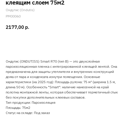
клеящим слоем 75м2
Ондутис (Ondutis)
PM00060
2177,00
р.
Добавить в корзину
Ондутис (ONDUTISS) Smart R70 (тип B) — это двухслойная
пароизоляционная пленка с интегрированной клеящей лентой. Она
предназначена для защиты утеплителя и внутренних конструкций
дома от пара и конденсата изнутри помещения. Основные
характеристики (на 2025 год): Площадь рулона: 75 м² (ширина 1.5 м,
длина 50 м). Особенность "Smart": наличие нанесенной на край
полотна монтажной ленты, которая обеспечивает герметичный стык
без покупки дополнительных клеевых составов.
Тип продукции: Пароизоляция
Площадь: 75м2
Статус на складе: Под заказ