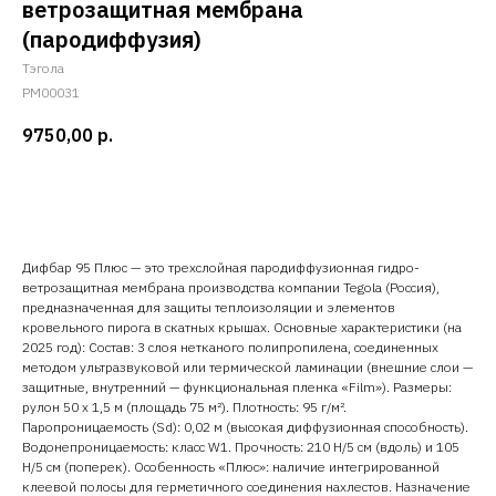
ветрозащитная мембрана
(пародиффузия)
Тэгола
PM00031
9750,00
р.
Добавить в корзину
Дифбар 95 Плюс — это трехслойная пародиффузионная гидро-
ветрозащитная мембрана производства компании Tegola (Россия),
предназначенная для защиты теплоизоляции и элементов
кровельного пирога в скатных крышах. Основные характеристики (на
2025 год): Состав: 3 слоя нетканого полипропилена, соединенных
методом ультразвуковой или термической ламинации (внешние слои —
защитные, внутренний — функциональная пленка «Film»). Размеры:
рулон 50 х 1,5 м (площадь 75 м²). Плотность: 95 г/м².
Паропроницаемость (Sd): 0,02 м (высокая диффузионная способность).
Водонепроницаемость: класс W1. Прочность: 210 Н/5 см (вдоль) и 105
Н/5 см (поперек). Особенность «Плюс»: наличие интегрированной
клеевой полосы для герметичного соединения нахлестов. Назначение