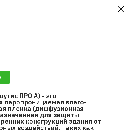
у
дутис ПРО А) - это
я паропроницаемая влаго-
ая пленка (диффузионная
назначенная для защиты
тренних конструкций здания от
ных воздействий, таких как