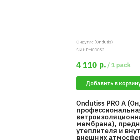
Ондутис (Ondutis)
SKU:
PM00052
р.
4 110
/
1 pack
Добавить в корзин
Ondutiss PRO A (Он
профессиональна
ветроизоляционн
мембрана), пред
утеплителя и вну
внешних атмосфер