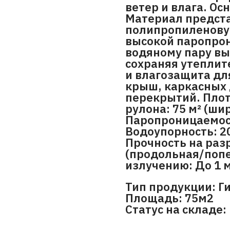
ветер и влага. О
Материал предст
полипропиленову
высокой паропрон
водяному пару вы
сохраняя утеплит
и влагозащита дл
крыш, каркасных
перекрытий. Плот
рулона: 75 м² (шир
Паропроницаемость
Водоупорность: 2
Прочность на раз
(продольная/попе
излучению: До 1 
Тип продукции: Г
Площадь: 75м2
Статус на складе: