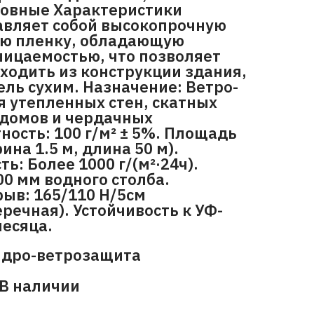
сновные Характеристики
авляет собой высокопрочную
ю пленку, обладающую
ицаемостью, что позволяет
ходить из конструкции здания,
ель сухим. Назначение: Ветро-
я утепленных стен, скатных
 домов и чердачных
ность: 100 г/м² ± 5%. Площадь
ина 1.5 м, длина 50 м).
: Более 1000 г/(м²·24ч).
00 мм водного столба.
рыв: 165/110 Н/5см
речная). Устойчивость к УФ-
месяца.
идро-ветрозащита
 В наличии